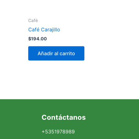
Café
Café Carajillo
$
194.00
Añadir al carrito
Facebook
Instagram
X
Contáctanos
+5351978989