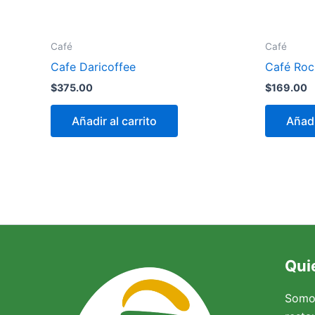
Café
Café
Cafe Daricoffee
Café Rocí
$
375.00
$
169.00
Añadir al carrito
Añadi
Qui
Somo