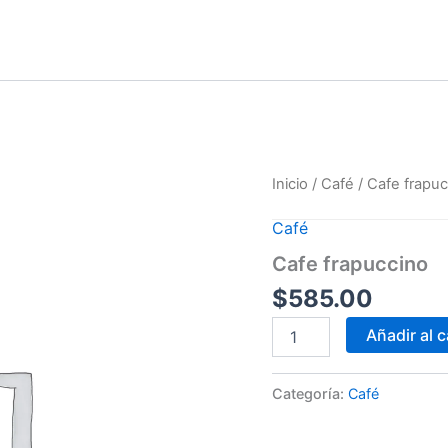
Cafe
Inicio
/
Café
/ Cafe frapu
frapuccino
cantidad
Café
Cafe frapuccino
$
585.00
Añadir al c
Categoría:
Café