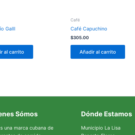
Café
o Galll
Café Capuchino
$
305.00
r al carrito
Añadir al carrito
enes Sómos
Dónde Estamos
s una marca cubana de
Municipio La Lisa