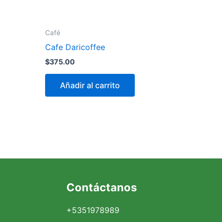
Café
Cafe Daricoffee
$
375.00
Añadir al carrito
Facebook
Instagram
X
Contáctanos
+5351978989