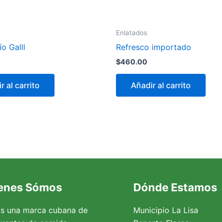
Enlatados
o Galll
Refresco importado
$
460.00
r al carrito
Añadir al carrito
enes Sómos
Dónde Estamos
s una marca cubana de
Municipio La Lisa