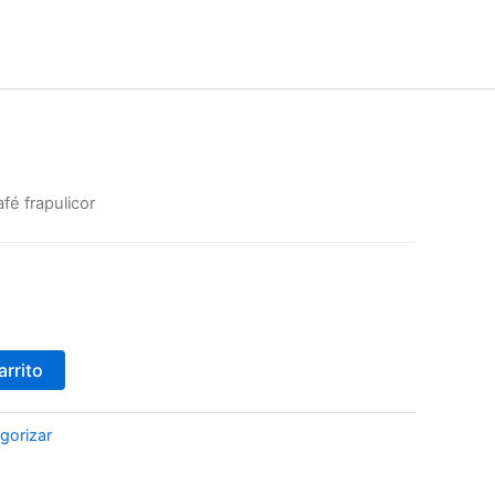
afé frapulicor
arrito
egorizar