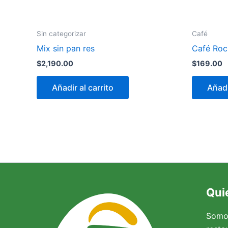
Sin categorizar
Café
Mix sin pan res
Café Rocí
$
2,190.00
$
169.00
Añadir al carrito
Añadi
Qui
Somo