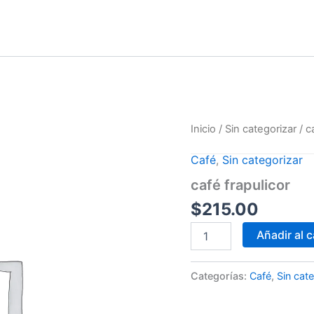
café
Inicio
/
Sin categorizar
/ c
frapulicor
cantidad
Café
,
Sin categorizar
café frapulicor
$
215.00
Añadir al c
Categorías:
Café
,
Sin cat