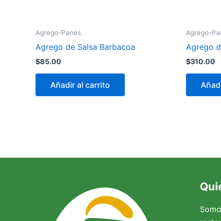
Agrego-Panes
Agrego-Pa
Agrego de Salsa Barbacoa
Agrego d
$
85.00
$
310.00
Añadir al carrito
Añadi
Qui
Somo