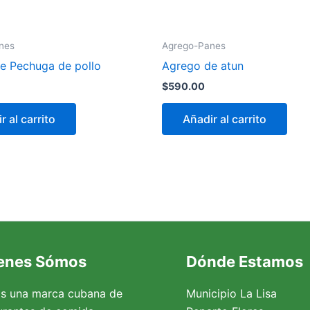
nes
Agrego-Panes
e Pechuga de pollo
Agrego de atun
$
590.00
r al carrito
Añadir al carrito
enes Sómos
Dónde Estamos
s una marca cubana de
Municipio La Lisa