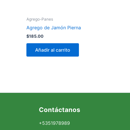
Agrego-Panes
Agrego de Jamón Pierna
$
185.00
Añadir al carrito
Facebook
Instagram
X
Contáctanos
+5351978989