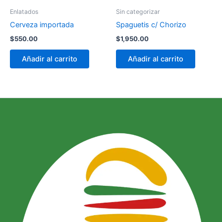
Enlatados
Sin categorizar
Cerveza importada
Spaguetis c/ Chorizo
$
550.00
$
1,950.00
Añadir al carrito
Añadir al carrito