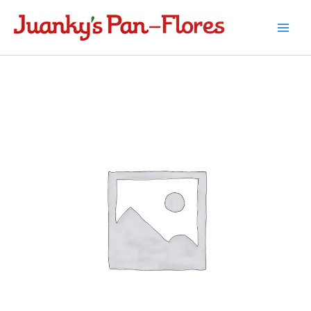
Ir
al
contenido
Ron
Santiago
extra
seco
cantidad