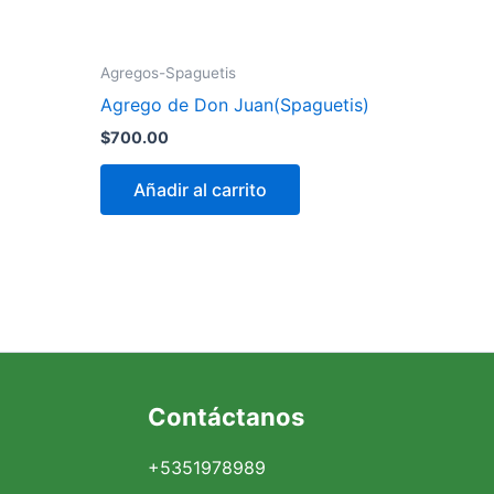
Agregos-Spaguetis
Agrego de Don Juan(Spaguetis)
$
700.00
Añadir al carrito
Facebook
Instagram
X
Contáctanos
+5351978989