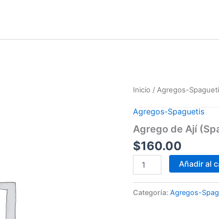
Agrego
Inicio
/
Agregos-Spaguet
de
Ají
Agregos-Spaguetis
(Spaguetis)
cantidad
Agrego de Ají (Sp
$
160.00
Añadir al c
Categoría:
Agregos-Spag