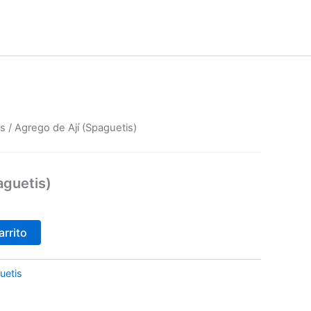
is
/ Agrego de Ají (Spaguetis)
aguetis)
arrito
uetis