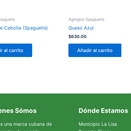
paguetis
Agregos-Spaguetis
e Cebolla (Spaguetis)
Queso Azul
$
630.00
r al carrito
Añadir al carrito
enes Sómos
Dónde Estamos
s una marca cubana de
Municipio La Lisa