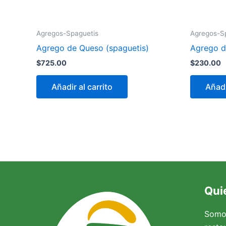
Agregos-Spaguetis
Agregos-S
Agrego de Queso (spaguetis)
Agrego d
$
725.00
$
230.00
Añadir al carrito
Añadi
Qui
Somo